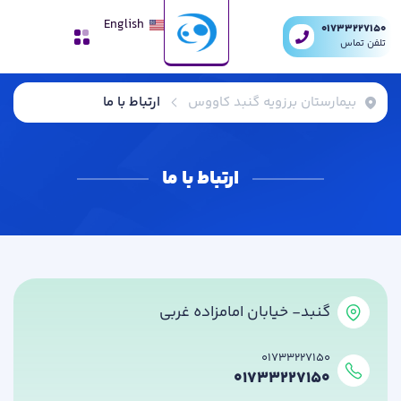
English
01733227150
تلفن تماس
بیمارستان برزویه گنبد کاووس
ارتباط با ما
ارتباط با ما
گنبد- خیابان امامزاده غربی
01733227150
01733227150