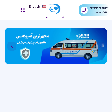
English
01733227150
تلفن تماس