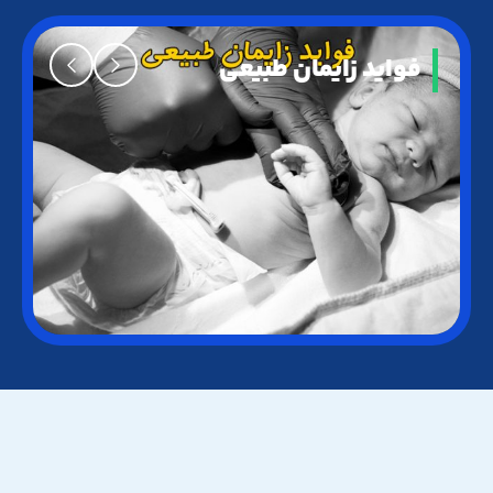
فواید زایمان طبیعی