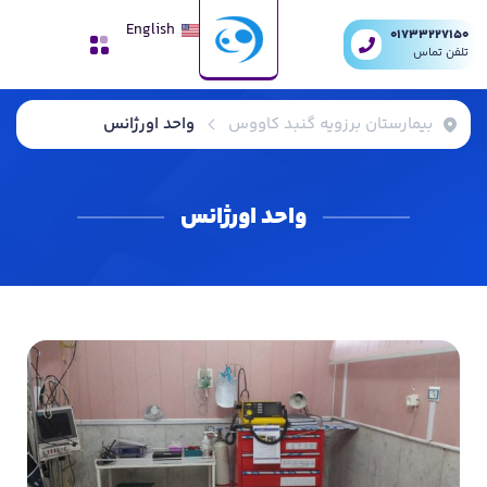
English
01733227150
تلفن تماس
بیمارستان برزویه گنبد کاووس
واحد اورژانس
واحد اورژانس