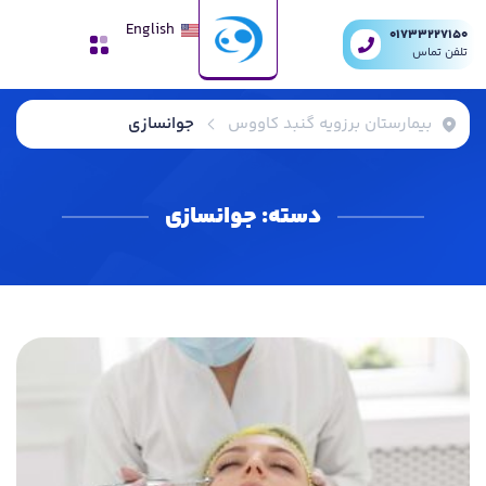
English
01733227150
تلفن تماس
بیمارستان برزویه گنبد کاووس
جوانسازی
دسته:
جوانسازی